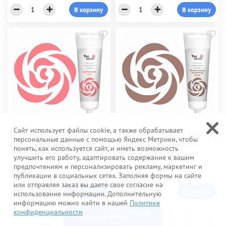
В корзину
В корзину
Сайт использует файлы cookie, а также обрабатывает
Краситель гелевый Топ
Краситель гелевый Топ
персональные данные с помощью Яндекс Метрики, чтобы
Декор Арбузный, 100гр.
Декор Молочный
понять, как используется сайт, и иметь возможность
шоколад, 100гр.
улучшить его работу, адаптировать содержание к вашим
предпочтениям и персонализировать рекламу, маркетинг и
150 ₽
150 ₽
публикации в социальных сетях. Заполняя формы на сайте
или отправляя заказ вы даете свое согласие на
В корзину
В корзину
использование информации. Дополнительную
информацию можно найти в нашей
Политике
конфиденциальности
Корзина пуста