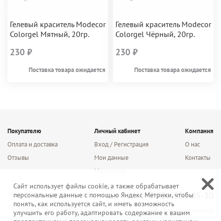
Гелевый краситель Modecor
Гелевый краситель Modecor
Colorgel Мятный, 20гр.
Colorgel Чёрный, 20гр.
230 ₽
230 ₽
Поставка товара ожидается
Поставка товара ожидается
Покупателю
Личный кабинет
Компания
Оплата и доставка
Вход / Регистрация
О нас
Отзывы
Мои данные
Контакты
Мои заказы
Сайт использует файлы cookie, а также обрабатывает
2026 © Лавка кондитера
+7 926 350-05-30
персональные данные с помощью Яндекс Метрики, чтобы
понять, как используется сайт, и иметь возможность
Политика конфидециальности
info@lavkakonditera.ru
улучшить его работу, адаптировать содержание к вашим
Договор оферты