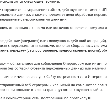
 используются следующие термины:
е сотрудники на управление сайтом, действующие от имени ИП
рсональных данных, а также определяет цели обработки персо
совершаемые с персональными данными.
ция, относящаяся к прямо или косвенно определенному или о
е действие (операция) или совокупность действий (операций)
дств с персональными данными, включая сбор, запись, систем
ание, передачу (распространение, предоставление, доступ), о
ных» — обязательное для соблюдения Оператором или иным п
ения без согласия субъекта персональных данных или наличия
)» — лицо, имеющее доступ к Сайту, посредством сети Интернет 
, отправленный веб-сервером и хранимый на компьютере польз
осе при попытке открыть страницу соответствующего сайта.
зла в компьютерной сети, построенной по протоколу IP.