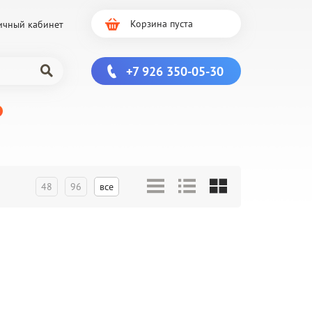
Корзина пуста
ичный кабинет
+7 926 350-05-30
48
96
все