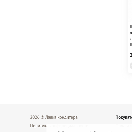
I
д
с
I
2026 © Лавка кондитера
Покупат
Политика конфидециальности
Оплата и