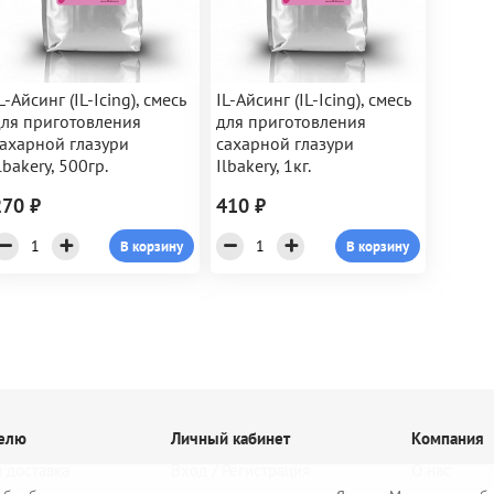
L-Айсинг (IL-Icing), смесь
IL-Айсинг (IL-Icing), смесь
ля приготовления
для приготовления
ахарной глазури
сахарной глазури
lbakery, 500гр.
Ilbakery, 1кг.
270 ₽
410 ₽
В корзину
В корзину
елю
Личный кабинет
Компания
 доставка
Вход / Регистрация
О нас