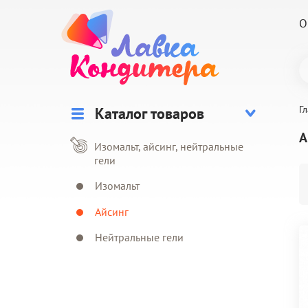
О
Г
А
Изомальт, айсинг, нейтральные
гели
Изомальт
Айсинг
Нейтральные гели