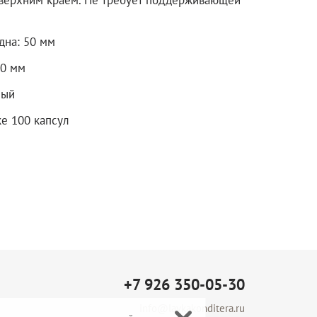
верхним краем. Не требует поддерживающей
дна: 50 мм
40 мм
лый
ке 100 капсул
+7 926 350-05-30
info@lavkakonditera.ru