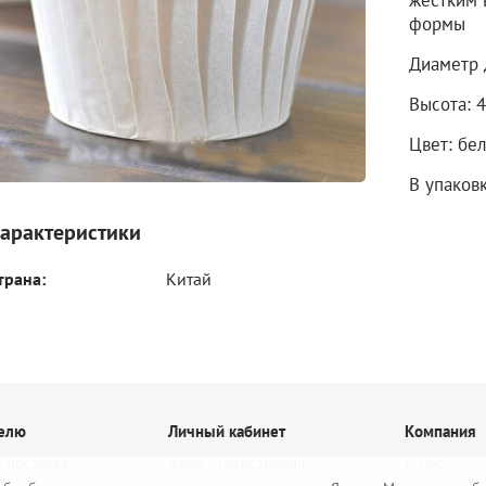
жестким 
формы
Диаметр 
Высота: 
Цвет: бе
В упаков
арактеристики
трана:
Китай
елю
Личный кабинет
Компания
 доставка
Вход / Регистрация
О нас